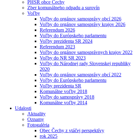
PHSR obce Čechy
Zber komunálneho odpadu a surovín
Voľby
Voľby do orgánov samosprávy obcí 2026
Voľby do orgánov samosprávy krajov 2026
Referendum 2026
Voľby do Európskeho parlamentu
Voľby prezidenta SR 2024
Referendum 2023
Voľby do orgánov samosprávnych krajov 2022
Voľby do NR SR 2023
Voľby do Národnej rady Slovenskej republiky
2020
Voľby do orgánov samosprávy obcí 2022
Voľby do Európskeho parlamentu
Voľby prezidenta SR
Komunálne voľby 2018
Voľby do samosprávy 2018
Komunálne voľby 2014
Udalosti
Aktuality
Oznamy
Fotogaléria
Obec Čechy z vtáčej perspektívy
rok 2025