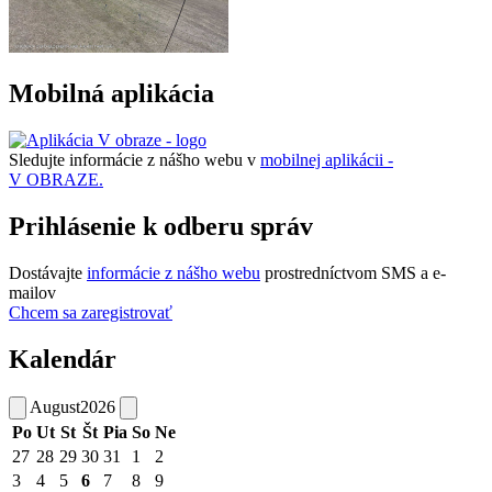
Mobilná aplikácia
Sledujte informácie z nášho webu v
mobilnej aplikácii -
V OBRAZE.
Prihlásenie k odberu správ
Dostávajte
informácie z nášho webu
prostredníctvom SMS a e-
mailov
Chcem sa zaregistrovať
Kalendár
August
2026
Po
Ut
St
Št
Pia
So
Ne
27
28
29
30
31
1
2
3
4
5
6
7
8
9