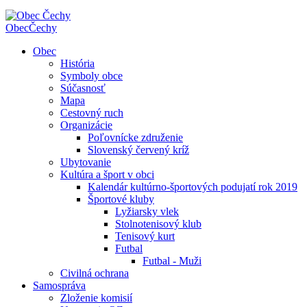
Obec
Čechy
Obec
História
Symboly obce
Súčasnosť
Mapa
Cestovný ruch
Organizácie
Poľovnícke združenie
Slovenský červený kríž
Ubytovanie
Kultúra a šport v obci
Kalendár kultúrno-športových podujatí rok 2019
Športové kluby
Lyžiarsky vlek
Stolnotenisový klub
Tenisový kurt
Futbal
Futbal - Muži
Civilná ochrana
Samospráva
Zloženie komisií