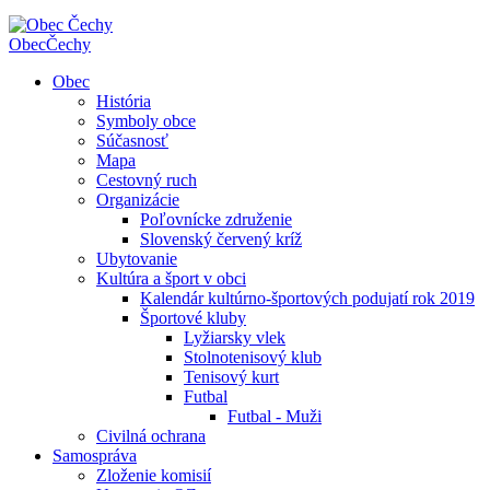
Obec
Čechy
Obec
História
Symboly obce
Súčasnosť
Mapa
Cestovný ruch
Organizácie
Poľovnícke združenie
Slovenský červený kríž
Ubytovanie
Kultúra a šport v obci
Kalendár kultúrno-športových podujatí rok 2019
Športové kluby
Lyžiarsky vlek
Stolnotenisový klub
Tenisový kurt
Futbal
Futbal - Muži
Civilná ochrana
Samospráva
Zloženie komisií