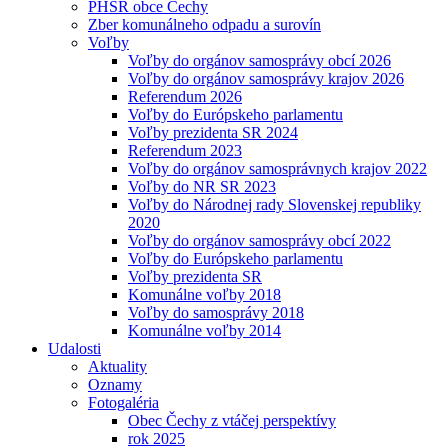
PHSR obce Čechy
Zber komunálneho odpadu a surovín
Voľby
Voľby do orgánov samosprávy obcí 2026
Voľby do orgánov samosprávy krajov 2026
Referendum 2026
Voľby do Európskeho parlamentu
Voľby prezidenta SR 2024
Referendum 2023
Voľby do orgánov samosprávnych krajov 2022
Voľby do NR SR 2023
Voľby do Národnej rady Slovenskej republiky
2020
Voľby do orgánov samosprávy obcí 2022
Voľby do Európskeho parlamentu
Voľby prezidenta SR
Komunálne voľby 2018
Voľby do samosprávy 2018
Komunálne voľby 2014
Udalosti
Aktuality
Oznamy
Fotogaléria
Obec Čechy z vtáčej perspektívy
rok 2025