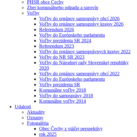
PHSR obce Čechy
Zber komunálneho odpadu a surovín
Voľby
Voľby do orgánov samosprávy obcí 2026
Voľby do orgánov samosprávy krajov 2026
Referendum 2026
Voľby do Európskeho parlamentu
Voľby prezidenta SR 2024
Referendum 2023
Voľby do orgánov samosprávnych krajov 2022
Voľby do NR SR 2023
Voľby do Národnej rady Slovenskej republiky
2020
Voľby do orgánov samosprávy obcí 2022
Voľby do Európskeho parlamentu
Voľby prezidenta SR
Komunálne voľby 2018
Voľby do samosprávy 2018
Komunálne voľby 2014
Udalosti
Aktuality
Oznamy
Fotogaléria
Obec Čechy z vtáčej perspektívy
rok 2025