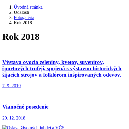
Úvodná stránka
Udalosti
Fotogaléria
Rok 2018
Rok 2018
Výstava ovocia zeleniny, kvetov, suvenírov,
športových trofejí, spojená s výstavou historických
šijacích strojov a folklórom inšpirovaných odevov.
7. 9. 2019
Vianočné posedenie
29. 12. 2018