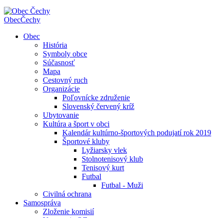
Obec
Čechy
Obec
História
Symboly obce
Súčasnosť
Mapa
Cestovný ruch
Organizácie
Poľovnícke združenie
Slovenský červený kríž
Ubytovanie
Kultúra a šport v obci
Kalendár kultúrno-športových podujatí rok 2019
Športové kluby
Lyžiarsky vlek
Stolnotenisový klub
Tenisový kurt
Futbal
Futbal - Muži
Civilná ochrana
Samospráva
Zloženie komisií