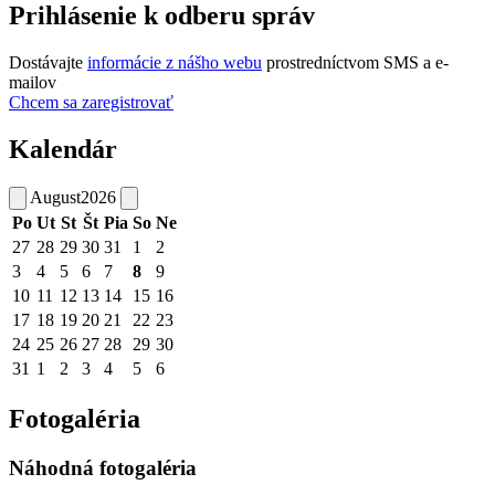
Prihlásenie k odberu správ
Dostávajte
informácie z nášho webu
prostredníctvom SMS a e-
mailov
Chcem sa zaregistrovať
Kalendár
August
2026
Po
Ut
St
Št
Pia
So
Ne
27
28
29
30
31
1
2
3
4
5
6
7
8
9
10
11
12
13
14
15
16
17
18
19
20
21
22
23
24
25
26
27
28
29
30
31
1
2
3
4
5
6
Fotogaléria
Náhodná fotogaléria