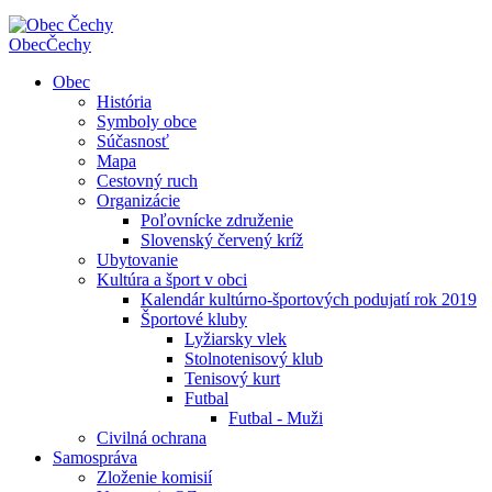
Obec
Čechy
Obec
História
Symboly obce
Súčasnosť
Mapa
Cestovný ruch
Organizácie
Poľovnícke združenie
Slovenský červený kríž
Ubytovanie
Kultúra a šport v obci
Kalendár kultúrno-športových podujatí rok 2019
Športové kluby
Lyžiarsky vlek
Stolnotenisový klub
Tenisový kurt
Futbal
Futbal - Muži
Civilná ochrana
Samospráva
Zloženie komisií