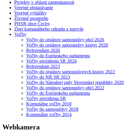
Projekty v oblasti zamestnanosti
Verejné obstarávanie
Verejné vyhlášky
Životné prostredie
PHSR obce Čechy
Zber komunálneho odpadu a surovín
Voľby
Voľby do orgánov samosprávy obcí 2026
Voľby do orgánov samosprávy krajov 2026
Referendum 2026
Voľby do Európskeho parlamentu
Voľby prezidenta SR 2024
Referendum 2023
Voľby do orgánov samosprávnych krajov 2022
Voľby do NR SR 2023
Voľby do Národnej rady Slovenskej republiky 2020
Voľby do orgánov samosprávy obcí 2022
Voľby do Európskeho parlamentu
Voľby prezidenta SR
Komunálne voľby 2018
Voľby do samosprávy 2018
Komunálne voľby 2014
Webkamera