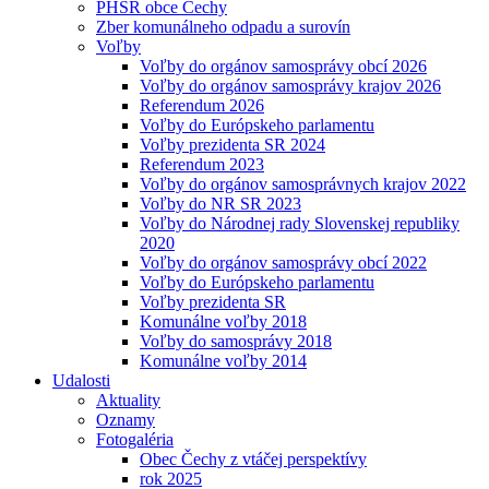
PHSR obce Čechy
Zber komunálneho odpadu a surovín
Voľby
Voľby do orgánov samosprávy obcí 2026
Voľby do orgánov samosprávy krajov 2026
Referendum 2026
Voľby do Európskeho parlamentu
Voľby prezidenta SR 2024
Referendum 2023
Voľby do orgánov samosprávnych krajov 2022
Voľby do NR SR 2023
Voľby do Národnej rady Slovenskej republiky
2020
Voľby do orgánov samosprávy obcí 2022
Voľby do Európskeho parlamentu
Voľby prezidenta SR
Komunálne voľby 2018
Voľby do samosprávy 2018
Komunálne voľby 2014
Udalosti
Aktuality
Oznamy
Fotogaléria
Obec Čechy z vtáčej perspektívy
rok 2025