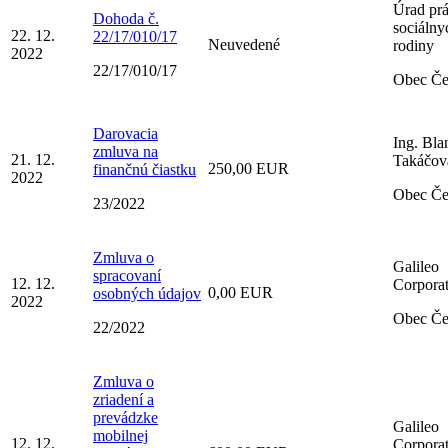
Úrad prá
Dohoda č.
sociálny
22. 12.
22/17/010/17
Neuvedené
rodiny
2022
22/17/010/17
Obec Č
Darovacia
Ing. Bla
zmluva na
21. 12.
Takáčov
250,00 EUR
finančnú čiastku
2022
Obec Č
23/2022
Zmluva o
Galileo
spracovaní
12. 12.
Corporati
0,00 EUR
osobných údajov
2022
Obec Č
22/2022
Zmluva o
zriadení a
prevádzke
Galileo
mobilnej
12. 12.
Corporati