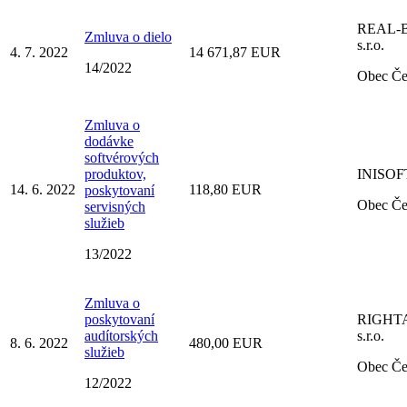
REAL-
Zmluva o dielo
s.r.o.
4. 7. 2022
14 671,87 EUR
14/2022
Obec Č
Zmluva o
dodávke
softvérových
produktov,
INISOFT 
14. 6. 2022
118,80 EUR
poskytovaní
Obec Č
servisných
služieb
13/2022
Zmluva o
poskytovaní
RIGHT
audítorských
s.r.o.
8. 6. 2022
480,00 EUR
služieb
Obec Č
12/2022