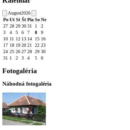
Kalendár
August
2026
Po
Ut
St
Št
Pia
So
Ne
27
28
29
30
31
1
2
3
4
5
6
7
8
9
10
11
12
13
14
15
16
17
18
19
20
21
22
23
24
25
26
27
28
29
30
31
1
2
3
4
5
6
Fotogaléria
Náhodná fotogaléria