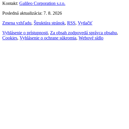
Kontakt:
Galileo Corporation s.r.o.
Posledná aktualizácia: 7. 8. 2026
Zmena vzhľadu
,
Štruktúra stránok
,
RSS
,
Vytlačiť
Vyhlásenie o prístupnosti
,
Za obsah zodpovedá správca obsahu
,
Cookies
,
Vyhlásenie o ochrane súkromia
,
Webové sídlo