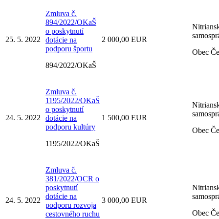
Zmluva č.
894/2022/OKaŠ
Nitrians
o poskytnutí
samospr
25. 5. 2022
2 000,00 EUR
dotácie na
podporu športu
Obec Č
894/2022/OKaŠ
Zmluva č.
1195/2022/OKaŠ
Nitrians
o poskytnutí
samospr
24. 5. 2022
1 500,00 EUR
dotácie na
podporu kultúry
Obec Č
1195/2022/OKaŠ
Zmluva č.
381/2022/OCR o
poskytnutí
Nitrians
dotácie na
samospr
24. 5. 2022
3 000,00 EUR
podporu rozvoja
Obec Č
cestovného ruchu