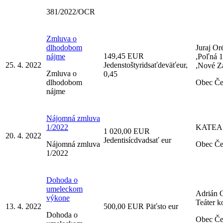
381/2022/OCR
Zmluva o
dlhodobom
Juraj O
149,45 EUR
nájme
,Poľná 
25. 4. 2022
Jedenstoštyridsaťdeväťeur,
,Nové 
Zmluva o
0,45
dlhodobom
Obec Č
nájme
Nájomná zmluva
1/2022
KATEA s
1 020,00 EUR
20. 4. 2022
Jedentisícdvadsať eur
Nájomná zmluva
Obec Č
1/2022
Dohoda o
umeleckom
Adrián 
výkone
Teáter 
13. 4. 2022
500,00 EUR Päťsto eur
Dohoda o
Obec Č