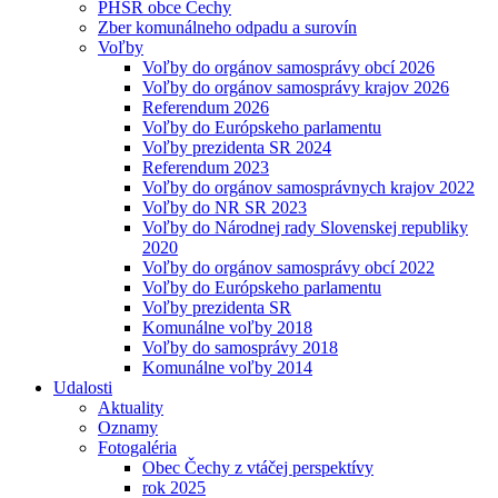
PHSR obce Čechy
Zber komunálneho odpadu a surovín
Voľby
Voľby do orgánov samosprávy obcí 2026
Voľby do orgánov samosprávy krajov 2026
Referendum 2026
Voľby do Európskeho parlamentu
Voľby prezidenta SR 2024
Referendum 2023
Voľby do orgánov samosprávnych krajov 2022
Voľby do NR SR 2023
Voľby do Národnej rady Slovenskej republiky
2020
Voľby do orgánov samosprávy obcí 2022
Voľby do Európskeho parlamentu
Voľby prezidenta SR
Komunálne voľby 2018
Voľby do samosprávy 2018
Komunálne voľby 2014
Udalosti
Aktuality
Oznamy
Fotogaléria
Obec Čechy z vtáčej perspektívy
rok 2025