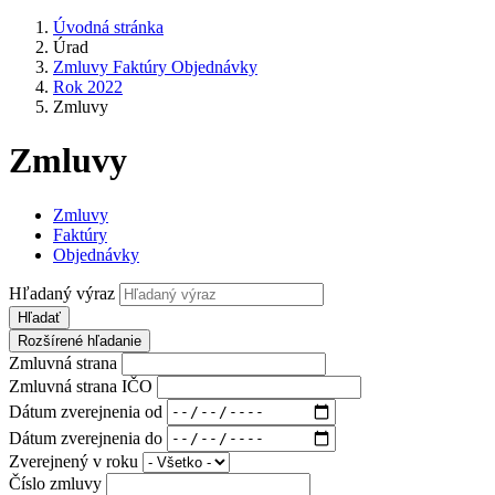
Úvodná stránka
Úrad
Zmluvy Faktúry Objednávky
Rok 2022
Zmluvy
Zmluvy
Zmluvy
Faktúry
Objednávky
Hľadaný výraz
Hľadať
Rozšírené hľadanie
Zmluvná strana
Zmluvná strana IČO
Dátum zverejnenia od
Dátum zverejnenia do
Zverejnený v roku
Číslo zmluvy