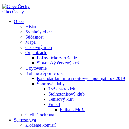
Obec
Čechy
Obec
História
Symboly obce
Súčasnosť
Mapa
Cestovný ruch
Organizácie
Poľovnícke združenie
Slovenský červený kríž
Ubytovanie
Kultúra a šport v obci
Kalendár kultúrno-športových podujatí rok 2019
Športové kluby
Lyžiarsky vlek
Stolnotenisový klub
Tenisový kurt
Futbal
Futbal - Muži
Civilná ochrana
Samospráva
Zloženie komisií