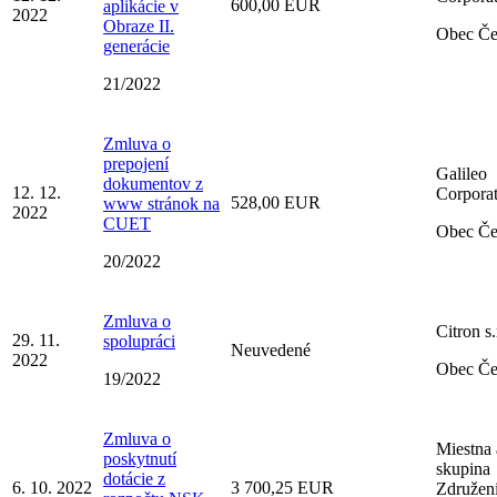
600,00 EUR
aplikácie v
2022
Obraze II.
Obec Č
generácie
21/2022
Zmluva o
prepojení
Galileo
dokumentov z
12. 12.
Corporati
528,00 EUR
www stránok na
2022
CUET
Obec Č
20/2022
Zmluva o
Citron s.
29. 11.
spolupráci
Neuvedené
2022
Obec Č
19/2022
Zmluva o
Miestna
poskytnutí
skupina
dotácie z
6. 10. 2022
3 700,25 EUR
Združen