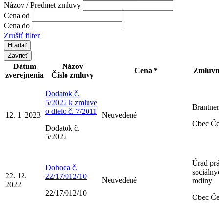
Názov / Predmet zmluvy
Cena od
Cena do
Zrušiť filter
Zavrieť
Dátum
Názov
Cena *
Zmluvn
zverejnenia
Číslo zmluvy
Dodatok č.
5/2022 k zmluve
Brantner,
o dielo č. 7/2011
12. 1. 2023
Neuvedené
Obec Č
Dodatok č.
5/2022
Úrad prá
Dohoda č.
sociálny
22. 12.
22/17/012/10
Neuvedené
rodiny
2022
22/17/012/10
Obec Č