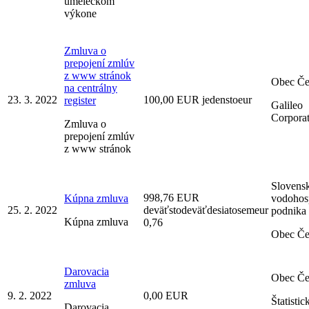
umeleckom
výkone
Zmluva o
prepojení zmlúv
z www stránok
Obec Č
na centrálny
23. 3. 2022
100,00 EUR jedenstoeur
register
Galileo
Corporat
Zmluva o
prepojení zmlúv
z www stránok
Slovens
998,76 EUR
Kúpna zmluva
vodohos
25. 2. 2022
deväťstodeväťdesiatosemeur
podnika
Kúpna zmluva
0,76
Obec Č
Darovacia
Obec Č
zmluva
9. 2. 2022
0,00 EUR
Štatistic
Darovacia