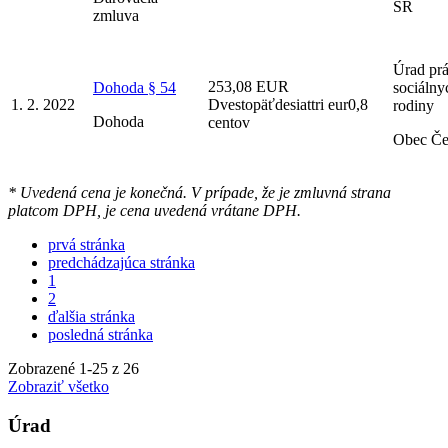
SR
zmluva
Úrad prá
253,08 EUR
Dohoda § 54
sociálny
1. 2. 2022
Dvestopäťdesiattri eur0,8
rodiny
Dohoda
centov
Obec Č
* Uvedená cena je konečná. V prípade, že je zmluvná strana
platcom DPH, je cena uvedená vrátane DPH.
prvá stránka
predchádzajúca stránka
1
2
ďalšia stránka
posledná stránka
Zobrazené
1
-
25
z 26
Zobraziť všetko
Úrad