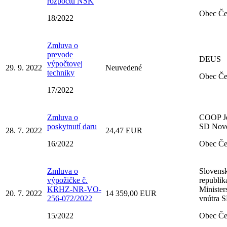
rozpočtu NSK
Obec Č
18/2022
Zmluva o
prevode
DEUS
výpočtovej
29. 9. 2022
Neuvedené
techniky
Obec Č
17/2022
Zmluva o
COOP Je
poskytnutí daru
SD Nov
28. 7. 2022
24,47 EUR
16/2022
Obec Č
Zmluva o
Slovens
výpožičke č.
republik
KRHZ-NR-VO-
Minister
20. 7. 2022
14 359,00 EUR
256-072/2022
vnútra 
15/2022
Obec Č