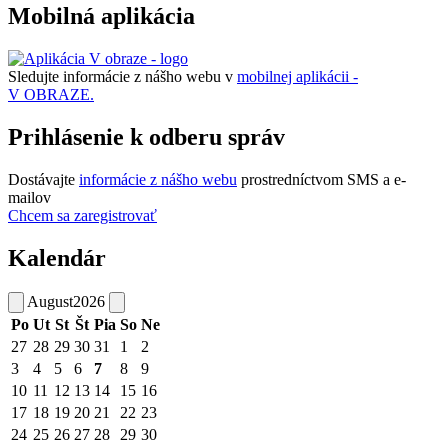
Mobilná aplikácia
Sledujte informácie z nášho webu v
mobilnej aplikácii -
V OBRAZE.
Prihlásenie k odberu správ
Dostávajte
informácie z nášho webu
prostredníctvom SMS a e-
mailov
Chcem sa zaregistrovať
Kalendár
August
2026
Po
Ut
St
Št
Pia
So
Ne
27
28
29
30
31
1
2
3
4
5
6
7
8
9
10
11
12
13
14
15
16
17
18
19
20
21
22
23
24
25
26
27
28
29
30