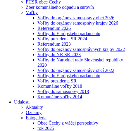
PHSR obce Čechy
Zber komunálneho odpadu a surovín
Voľby
Voľby do orgánov samosprávy obcí 2026
Voľby do orgánov samosprávy krajov 2026
Referendum 2026
Voľby do Európskeho parlamentu
Voľby prezidenta SR 2024
Referendum 2023
Voľby do orgánov samosprávnych krajov 2022
Voľby do NR SR 2023
Voľby do Národnej rady Slovenskej republiky
2020
Voľby do orgánov samosprávy obcí 2022
Voľby do Európskeho parlamentu
Voľby prezidenta SR
Komunálne voľby 2018
Voľby do samosprávy 2018
Komunálne voľby 2014
Udalosti
Aktuality
Oznamy
Fotogaléria
Obec Čechy z vtáčej perspektívy
rok 2025