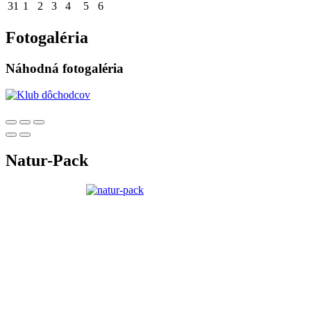
31
1
2
3
4
5
6
Fotogaléria
Náhodná fotogaléria
Natur-Pack