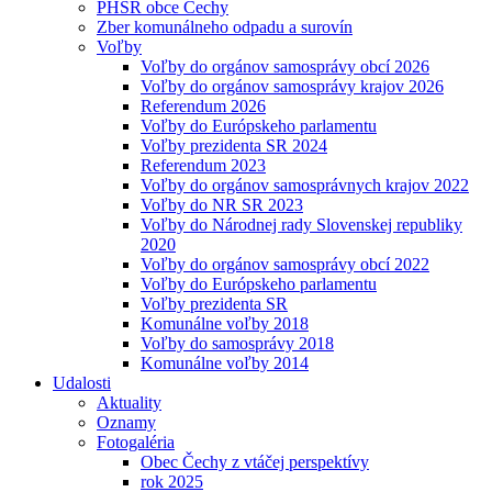
PHSR obce Čechy
Zber komunálneho odpadu a surovín
Voľby
Voľby do orgánov samosprávy obcí 2026
Voľby do orgánov samosprávy krajov 2026
Referendum 2026
Voľby do Európskeho parlamentu
Voľby prezidenta SR 2024
Referendum 2023
Voľby do orgánov samosprávnych krajov 2022
Voľby do NR SR 2023
Voľby do Národnej rady Slovenskej republiky
2020
Voľby do orgánov samosprávy obcí 2022
Voľby do Európskeho parlamentu
Voľby prezidenta SR
Komunálne voľby 2018
Voľby do samosprávy 2018
Komunálne voľby 2014
Udalosti
Aktuality
Oznamy
Fotogaléria
Obec Čechy z vtáčej perspektívy
rok 2025