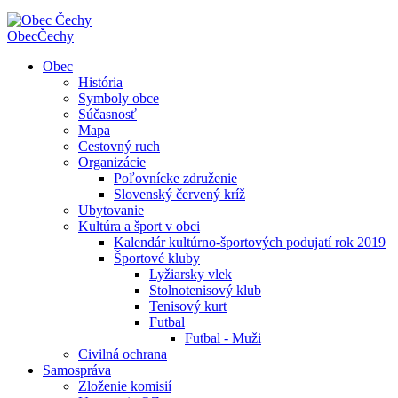
Obec
Čechy
Obec
História
Symboly obce
Súčasnosť
Mapa
Cestovný ruch
Organizácie
Poľovnícke združenie
Slovenský červený kríž
Ubytovanie
Kultúra a šport v obci
Kalendár kultúrno-športových podujatí rok 2019
Športové kluby
Lyžiarsky vlek
Stolnotenisový klub
Tenisový kurt
Futbal
Futbal - Muži
Civilná ochrana
Samospráva
Zloženie komisií