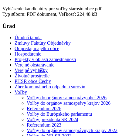
Vyhlásenie kandidatúry pre voľby starostu obce.pdf
Typ súboru: PDF dokument, Veľkosť: 224,48 kB
Úrad
Úradná tabula
Zmluvy Faktúry Objednávky
Odpredaj majetku obce
Hospodárenie
Projekty v oblasti zamestnanosti
Verejné obstarávanie
Verejné vyhlášky
Životné prostredie
PHSR obce Čechy
Zber komunálneho odpadu a surovín
Voľby
Voľby do orgánov samosprávy obcí 2026
Voľby do orgánov samosprávy krajov 2026
Referendum 2026
Voľby do Európskeho parlamentu
Voľby prezidenta SR 2024
Referendum 2023
Voľby do orgánov samosprávnych krajov 2022
Voľby do NR SR 2023