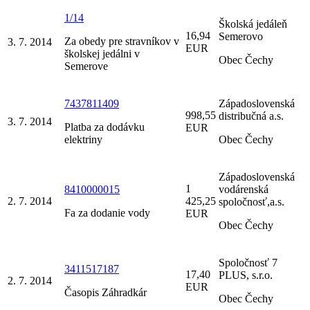
1/14
Školská jedáleň
16,94
Semerovo
Za obedy pre stravníkov v
3. 7. 2014
EUR
školskej jedálni v
Obec Čechy
Semerove
7437811409
Západoslovenská
998,55
distribučná a.s.
3. 7. 2014
Platba za dodávku
EUR
elektriny
Obec Čechy
Západoslovenská
1
8410000015
vodárenská
2. 7. 2014
425,25
spoločnosť,a.s.
Fa za dodanie vody
EUR
Obec Čechy
Spoločnosť 7
3411517187
17,40
PLUS, s.r.o.
2. 7. 2014
EUR
Časopis Záhradkár
Obec Čechy