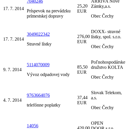
7040246
ARRIVA Nové
25,20
Zámky,a.s.
17. 7. 2014
Príspevok na prevádzku
EUR
prímestskej dopravy
Obec Čechy
DOXX- stravné
3049022342
276,00
lístky, spol. s.r.o.
17. 7. 2014
EUR
Stravné lístky
Obec Čechy
Poľnohospodárske
5114070009
85,50
družstvo KOLTA
9. 7. 2014
EUR
Vývoz odpadovej vody
Obec Čechy
Slovak Telekom,
9763664076
37,44
a.s.
4. 7. 2014
EUR
telefónne poplatky
Obec Čechy
OPEN
14056
420,00
DOOR,s.r.o.