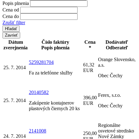
Popis plnenia
Cena od
Cena do
Zrušiť filter
Zavrieť
Dátum
Číslo faktúry
Cena
Dodávateľ
zverejnenia
Popis plnenia
*
Odberateľ
Orange Slovensko,
5259281704
61,32
a.s.
25. 7. 2014
EUR
Fa za telefónne služby
Obec Čechy
20140582
Ferex, s.r.o.
396,00
25. 7. 2014
Zakúpenie kontajnerov
EUR
Obec Čechy
plastových čiernych 20 ks
Regionálne
2141008
osvetové stredisko
250,00
24. 7. 2014
Nové Zámky
EUR