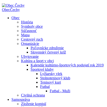
Obec
Čechy
Obec
História
Symboly obce
Súčasnosť
Mapa
Cestovný ruch
Organizácie
Poľovnícke združenie
Slovenský červený kríž
Ubytovanie
Kultúra a šport v obci
Kalendár kultúrno-športových podujatí rok 2019
Športové kluby
Lyžiarsky vlek
Stolnotenisový klub
Tenisový kurt
Futbal
Futbal - Muži
Civilná ochrana
Samospráva
Zloženie komisií