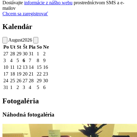
Dostávajte
informácie z nášho webu
prostredníctvom SMS a e-
mailov
Chcem sa zaregistrovať
Kalendár
August
2026
Po
Ut
St
Št
Pia
So
Ne
27
28
29
30
31
1
2
3
4
5
6
7
8
9
10
11
12
13
14
15
16
17
18
19
20
21
22
23
24
25
26
27
28
29
30
31
1
2
3
4
5
6
Fotogaléria
Náhodná fotogaléria