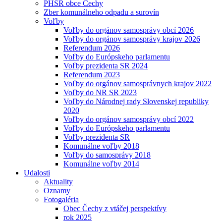
PHSR obce Čechy
Zber komunálneho odpadu a surovín
Voľby
Voľby do orgánov samosprávy obcí 2026
Voľby do orgánov samosprávy krajov 2026
Referendum 2026
Voľby do Európskeho parlamentu
Voľby prezidenta SR 2024
Referendum 2023
Voľby do orgánov samosprávnych krajov 2022
Voľby do NR SR 2023
Voľby do Národnej rady Slovenskej republiky
2020
Voľby do orgánov samosprávy obcí 2022
Voľby do Európskeho parlamentu
Voľby prezidenta SR
Komunálne voľby 2018
Voľby do samosprávy 2018
Komunálne voľby 2014
Udalosti
Aktuality
Oznamy
Fotogaléria
Obec Čechy z vtáčej perspektívy
rok 2025