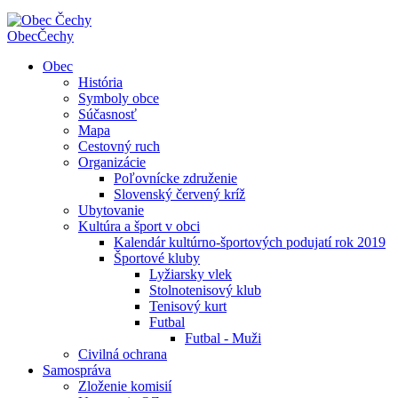
Obec
Čechy
Obec
História
Symboly obce
Súčasnosť
Mapa
Cestovný ruch
Organizácie
Poľovnícke združenie
Slovenský červený kríž
Ubytovanie
Kultúra a šport v obci
Kalendár kultúrno-športových podujatí rok 2019
Športové kluby
Lyžiarsky vlek
Stolnotenisový klub
Tenisový kurt
Futbal
Futbal - Muži
Civilná ochrana
Samospráva
Zloženie komisií