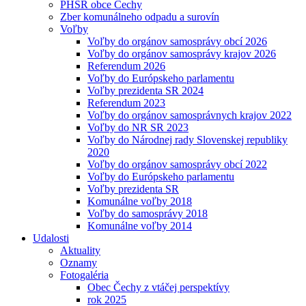
PHSR obce Čechy
Zber komunálneho odpadu a surovín
Voľby
Voľby do orgánov samosprávy obcí 2026
Voľby do orgánov samosprávy krajov 2026
Referendum 2026
Voľby do Európskeho parlamentu
Voľby prezidenta SR 2024
Referendum 2023
Voľby do orgánov samosprávnych krajov 2022
Voľby do NR SR 2023
Voľby do Národnej rady Slovenskej republiky
2020
Voľby do orgánov samosprávy obcí 2022
Voľby do Európskeho parlamentu
Voľby prezidenta SR
Komunálne voľby 2018
Voľby do samosprávy 2018
Komunálne voľby 2014
Udalosti
Aktuality
Oznamy
Fotogaléria
Obec Čechy z vtáčej perspektívy
rok 2025