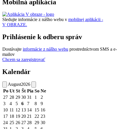
Mobilná aplikácia
Sledujte informácie z nášho webu v
mobilnej aplikácii -
V OBRAZE.
Prihlásenie k odberu správ
Dostávajte
informácie z nášho webu
prostredníctvom SMS a e-
mailov
Chcem sa zaregistrovať
Kalendár
August
2026
Po
Ut
St
Št
Pia
So
Ne
27
28
29
30
31
1
2
3
4
5
6
7
8
9
10
11
12
13
14
15
16
17
18
19
20
21
22
23
24
25
26
27
28
29
30
31
1
2
3
4
5
6