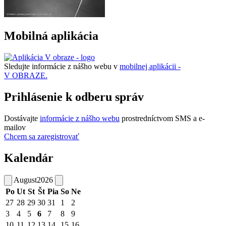
Mobilná aplikácia
Sledujte informácie z nášho webu v
mobilnej aplikácii -
V OBRAZE.
Prihlásenie k odberu správ
Dostávajte
informácie z nášho webu
prostredníctvom SMS a e-
mailov
Chcem sa zaregistrovať
Kalendár
August
2026
Po
Ut
St
Št
Pia
So
Ne
27
28
29
30
31
1
2
3
4
5
6
7
8
9
10
11
12
13
14
15
16