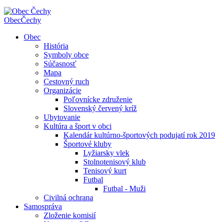
Obec
Čechy
Obec
História
Symboly obce
Súčasnosť
Mapa
Cestovný ruch
Organizácie
Poľovnícke združenie
Slovenský červený kríž
Ubytovanie
Kultúra a šport v obci
Kalendár kultúrno-športových podujatí rok 2019
Športové kluby
Lyžiarsky vlek
Stolnotenisový klub
Tenisový kurt
Futbal
Futbal - Muži
Civilná ochrana
Samospráva
Zloženie komisií