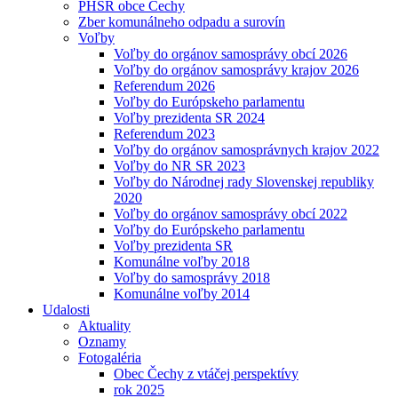
PHSR obce Čechy
Zber komunálneho odpadu a surovín
Voľby
Voľby do orgánov samosprávy obcí 2026
Voľby do orgánov samosprávy krajov 2026
Referendum 2026
Voľby do Európskeho parlamentu
Voľby prezidenta SR 2024
Referendum 2023
Voľby do orgánov samosprávnych krajov 2022
Voľby do NR SR 2023
Voľby do Národnej rady Slovenskej republiky
2020
Voľby do orgánov samosprávy obcí 2022
Voľby do Európskeho parlamentu
Voľby prezidenta SR
Komunálne voľby 2018
Voľby do samosprávy 2018
Komunálne voľby 2014
Udalosti
Aktuality
Oznamy
Fotogaléria
Obec Čechy z vtáčej perspektívy
rok 2025